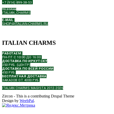
+7 (914) 899-38-53
TELEGRAM
ITALIAN_CHARMS
E-MAIL
SHOP@ITALIAN-CHARMS.RU
ITALIAN CHARMS
РАБОТАЕМ:
ПН-ПТ С 10:00 ДО 16:00
ДОСТАВКА ПО ИРКУТСКУ
350 РУБ. (ЦЕНТР)
ДОСТАВКА ПО ВСЕЙ РОССИИ
450 РУБ.
БЕСПЛАТНАЯ ДОСТАВКА
ЗАКАЗОВ ОТ 4000 РУБ.
ITALIAN CHARMS MAGISTA 2012-2026
Zircon - This is a contributing Drupal Theme
Design by
WeebPal
.