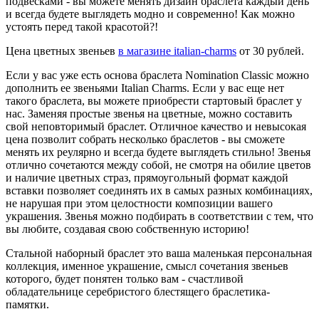
подвесками - вы можете менять дизайн браслета каждый день
и всегда будете выглядеть модно и современно! Как можно
устоять перед такой красотой?!
Цена цветных звеньев
в магазине italian-charms
от 30 рублей.
Если у вас уже есть основа браслета Nomination Classic можно
дополнить ее звеньями Italian Charms. Если у вас еще нет
такого браслета, вы можете приобрести стартовый браслет у
нас. Заменяя простые звенья на цветные, можно составить
свой неповторимый браслет. Отличное качество и невысокая
цена позволит собрать несколько браслетов - вы сможете
менять их реулярно и всегда будете выглядеть стильно! Звенья
отлично сочетаются между собой, не смотря на обилие цветов
и наличие цветных страз, прямоугольный формат каждой
вставки позволяет соединять их в самых разных комбинациях,
не нарушая при этом целостности композиции вашего
украшения. Звенья можно подбирать в соответствии с тем, что
вы любите, создавая свою собственную историю!
Стальной наборный браслет это ваша маленькая персональная
коллекция, именное украшение, смысл сочетания звеньев
которого, будет понятен только вам - счастливой
обладательнице серебристого блестящего браслетика-
памятки.