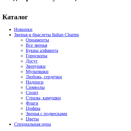
Каталог
Новинки
Звенья и браслеты Italian Charms
Орнаменты
Все звенья
Буквы алфавита
Гороскопы
Досуг
Зверушки
Мультяшки
Любовь, сердечки
Надписи
Символы
Спорт
Стразы, камушки
Флаги
Цифры
Звенья с подвесками
Цветы
Специальная цена