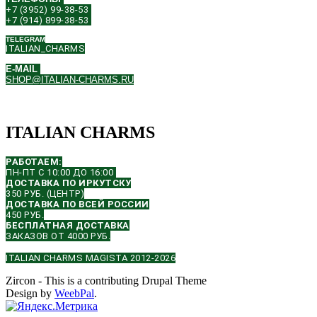
+7 (3952) 99-38-53
+7 (914) 899-38-53
TELEGRAM
ITALIAN_CHARMS
E-MAIL
SHOP@ITALIAN-CHARMS.RU
ITALIAN CHARMS
РАБОТАЕМ:
ПН-ПТ С 10:00 ДО 16:00
ДОСТАВКА ПО ИРКУТСКУ
350 РУБ. (ЦЕНТР)
ДОСТАВКА ПО ВСЕЙ РОССИИ
450 РУБ.
БЕСПЛАТНАЯ ДОСТАВКА
ЗАКАЗОВ ОТ 4000 РУБ.
ITALIAN CHARMS MAGISTA 2012-2026
Zircon - This is a contributing Drupal Theme
Design by
WeebPal
.